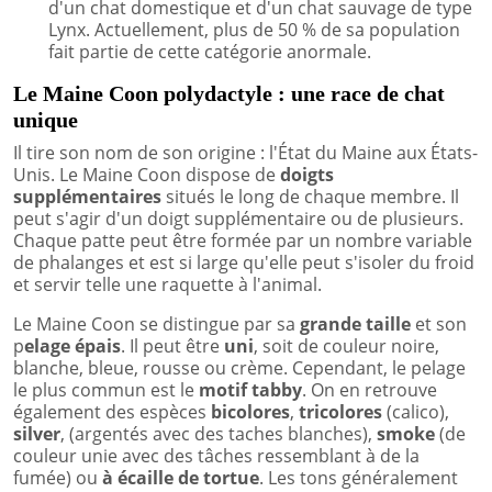
d'un chat domestique et d'un chat sauvage de type
Lynx. Actuellement, plus de 50 % de sa population
fait partie de cette catégorie anormale.
Le Maine Coon polydactyle : une race de chat
unique
Il tire son nom de son origine : l'État du Maine aux États-
Unis. Le Maine Coon dispose de
doigts
supplémentaires
situés le long de chaque membre. Il
peut s'agir d'un doigt supplémentaire ou de plusieurs.
Chaque patte peut être formée par un nombre variable
de phalanges et est si large qu'elle peut s'isoler du froid
et servir telle une raquette à l'animal.
Le Maine Coon se distingue par sa
grande taille
et son
p
elage épais
. Il peut être
uni
, soit de couleur noire,
blanche, bleue, rousse ou crème. Cependant, le pelage
le plus commun est le
motif tabby
. On en retrouve
également des espèces
bicolores
,
tricolores
(calico),
silver
, (argentés avec des taches blanches),
smoke
(de
couleur unie avec des tâches ressemblant à de la
fumée) ou
à écaille de tortue
. Les tons généralement