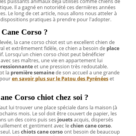
pe des puissants animaux déjà utilisés comme chiens de
ique. Il a gagné en notoriété ces dernières années
s. Le long de cet article, nous allons nous atteler à
 dispositions pratiques à prendre pour l'adopter.
n Cane Corso ?
levée, la cane corso chiot est un excellent chien de
oyal et extrêmement fidèle, ce chien a besoin de
place
tif. Lorsqu'un chien corso chiot peut bénéficier
avec ses maîtres, une vie en appartement lui
ressionnante
et une pression très redoutable.
ot la
première semaine
de son accueil a une grande
e pour
en savoir plus sur le Patou des Pyrénées
et
ane Corso chiot chez soi ?
l faut lui trouver une place spéciale dans la maison (à
rochains mois. Le sol doit être couvert de papier, les
ans un des coins puis ses
jouets
acquis, dispersés
nquillement et gentiment avec le
chien
cane corso
.
r seul. Les
chiots cane corso
ont besoin de beaucoup