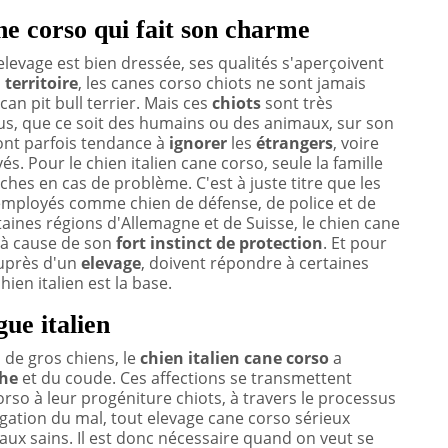
ne corso qui fait son charme
levage est bien dressée, ses qualités s'aperçoivent
n
territoire
, les canes corso chiots ne sont jamais
n pit bull terrier. Mais ces
chiots
sont très
nus, que ce soit des humains ou des animaux, sur son
nt parfois tendance à
ignorer
les
étrangers
, voire
vés. Pour le chien italien cane corso, seule la famille
ches en cas de problème. C'est à juste titre que les
ployés comme chien de défense, de police et de
aines régions d'Allemagne et de Suisse, le chien cane
, à cause de son
fort
instinct de protection
. Et pour
auprès d'un
elevage
, doivent répondre à certaines
ien italien est la base.
ue italien
de gros chiens, le
chien italien cane corso
a
che
et du coude. Ces affections se transmettent
so à leur progéniture chiots, à travers le processus
agation du mal, tout elevage cane corso sérieux
x sains. Il est donc nécessaire quand on veut se