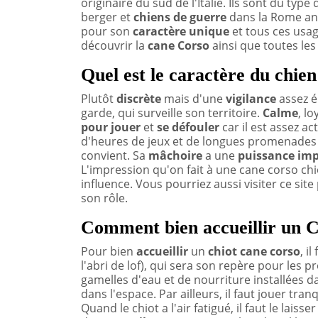
originaire du sud de l'Italie. Ils sont du ty
berger et
chiens de guerre
dans la Rome ant
pour son
caractère unique
et tous ces usage
découvrir la
cane Corso
ainsi que toutes les
Quel est le caractère du chie
Plutôt
discrète
mais d'une
vigilance
assez é
garde, qui surveille son territoire.
Calme
, l
pour jouer
et
se défouler
car il est assez ac
d'heures de jeux et de longues promenades 
convient. Sa
mâchoire
a une
puissance
imp
L'impression qu'on fait à une cane corso chi
influence. Vous pourriez aussi visiter ce sit
son rôle.
Comment bien accueillir un C
Pour bien
accueillir
un
chiot cane corso
, i
l'abri de lof), qui sera son repère pour les p
gamelles d'eau et de nourriture installées d
dans l'espace. Par ailleurs, il faut jouer tra
Quand le chiot a l'air fatigué, il faut le laisse