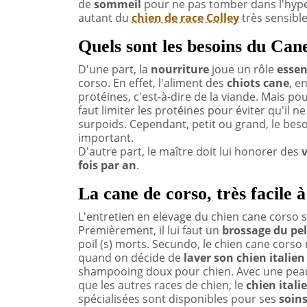
de
sommeil
pour ne pas tomber dans l'hypera
autant du
chien de race Colley
très sensible
Quels sont les besoins du Can
D'une part, la
nourriture
joue un rôle
essen
corso. En effet, l'aliment des
chiots cane
, e
protéines, c'est-à-dire de la viande. Mais po
faut limiter les protéines pour éviter qu'il
surpoids. Cependant, petit ou grand, le beso
important.
D'autre part, le maître doit lui honorer des
v
fois par an
.
La cane de corso, très facile à
L'entretien en elevage du chien cane corso s
Premièrement, il lui faut un
brossage du pe
poil (s) morts. Secundo, le chien cane cors
quand on décide de
laver son chien italien
shampooing doux pour chien. Avec une peau
que les autres races de chien, le
chien itali
spécialisées sont disponibles pour ses
soins