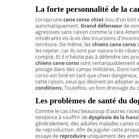
La forte personnalité de la ca
Lorsqu'une
cane corso chiot
issu d'un bon e
automatiquement.
Grand
défenseur
de so
agressives sans raison comme la race America
intolérants vis-à-vis des incursions d'incon
territoire. De même, les
chiens cane corso
o
les rejeter, car ils sont par nature très réser
compte. Et il n'hésite pas à défendre ses pro
chiens cane corso
sont remarquablement em
pistage dans des camps militaires. Dans cert
corso est listé en tant que chien dangereux
cette raison, ceux qui désirent en adopter 
conditions
. Toutefois, un bon dressage du ch
Les problèmes de santé du dog
Comme le cas chez beaucoup d'autres races 
tendance à souffrir de
dysplasie de la han
généralement, des adultes malades canes cor
de reproduction. Afin de juguler cette prop
essaye de
reproduire
uniquement des animau