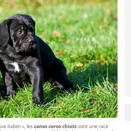
e italien », les
canes corso
chiots
sont une race