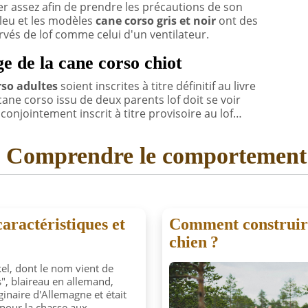
er assez afin de prendre les précautions de son
bleu et les modèles
cane corso gris et noir
ont des
rvés de lof comme celui d'un ventilateur.
e de la cane corso chiot
rso adultes
soient inscrites à titre définitif au livre
t cane corso issu de deux parents lof doit se voir
conjointement inscrit à titre provisoire au lof…
s
Comprendre le comportement e
caractéristiques et
Comment construire
chien ?
kel, dont le nom vient de
", blaireau en allemand,
ginaire d'Allemagne et était
é pour la chasse aux