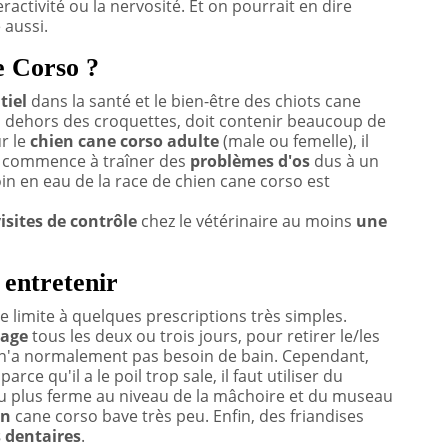
ctivité ou la nervosité. Et on pourrait en dire
 aussi.
e Corso ?
tiel
dans la santé et le bien-être des chiots cane
n dehors des croquettes, doit contenir beaucoup de
ur le
chien cane corso adulte
(male ou femelle), il
 ne commence à traîner des
problèmes d'os
dus à un
in en eau de la race de chien cane corso est
isites de contrôle
chez le vétérinaire au moins
une
 entretenir
e limite à quelques prescriptions très simples.
lage
tous les deux ou trois jours, pour retirer le/les
o n'a normalement pas besoin de bain. Cependant,
parce qu'il a le poil trop sale, il faut utiliser du
 plus ferme au niveau de la mâchoire et du museau
en
cane corso bave très peu. Enfin, des friandises
 dentaires
.